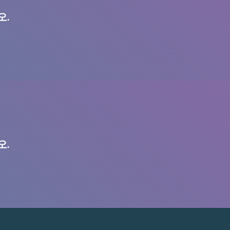
오.
오.