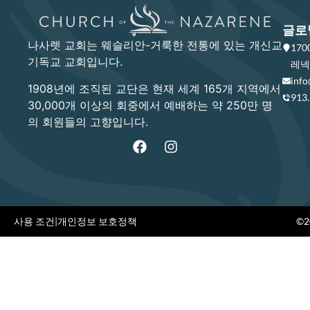
글로
나사렛 교회는 웨슬리안-거룩한 전통에 있는 개신교
17
기독교 교회입니다.
레넥사
info
1908년에 조직된 교단은 현재 세계 165개 지역에서
913
30,000개 이상의 회중에서 예배하는 약 250만 명
의 회원들의 고향입니다.
사용 조건
|
개인정보 보호정책
©20