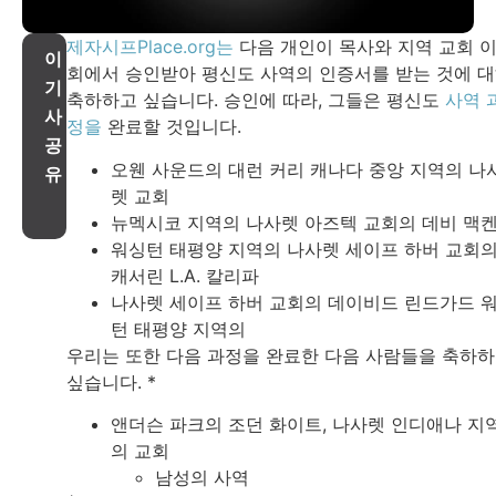
제자시프Place.org는
다음 개인이 목사와 지역 교회 
이
회에서 승인받아 평신도 사역의 인증서를 받는 것에 
기
축하하고 싶습니다. 승인에 따라, 그들은 평신도
사역 
사
정을
완료할 것입니다.
공
오웬 사운드의 대런 커리 캐나다 중앙 지역의 나
유
렛 교회
뉴멕시코 지역의 나사렛 아즈텍 교회의 데비 맥
워싱턴 태평양 지역의 나사렛 세이프 하버 교회
캐서린 L.A. 칼리파
나사렛 세이프 하버 교회의 데이비드 린드가드 
턴 태평양 지역의
우리는 또한 다음 과정을 완료한 다음 사람들을 축하
싶습니다. *
앤더슨 파크의 조던 화이트, 나사렛 인디애나 지
의 교회
남성의 사역