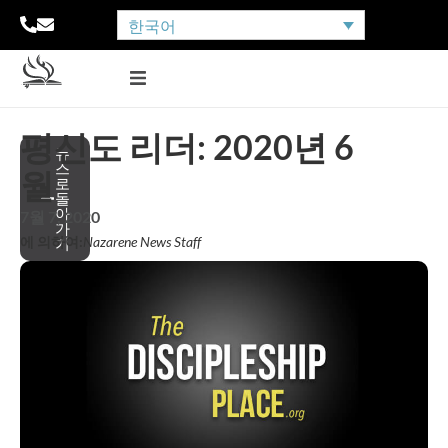
한국어
평신도 리더: 2020년 6
뉴
스
월
로
돌
아
7월 7, 2020
가
에 의하여:
Nazarene News Staff
기