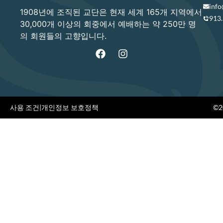
info
1908년에 조직된 교단은 현재 세계 165개 지역에서
913
30,000개 이상의 회중에서 예배하는 약 250만 명
의 회원들의 고향입니다.
사용 조건
|
개인정보 보호정책
©20