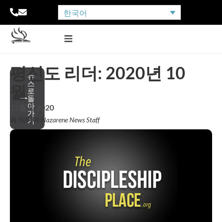
한국어
평신도 리더: 2020년 10
뉴
스
월
로
돌
아
12월 8, 2020
가
에 의하여:
Nazarene News Staff
기