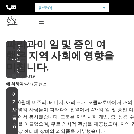
한국어
파라과이 일 및 증인 여
뉴
스
행은 지역 사회에 영향을
로
돌
미칩니다.
아
가
기
11월 14, 2019
에 의하여:
나사렛 뉴스
이
기
6월에 미주리, 테네시, 애리조나, 오클라호마에서 거의 
명의 사람들이 파라과이 전역에서 4개의 일 및 증인 
사
에서 봉사했습니다. 그룹은 지역 사회 게임, 춤, 성경 
공
을 이끌었으며, 무료 의학적 관심을 제공했으며, 지역 
유
강 센터에 장비와 의약품을 기부했습니다.