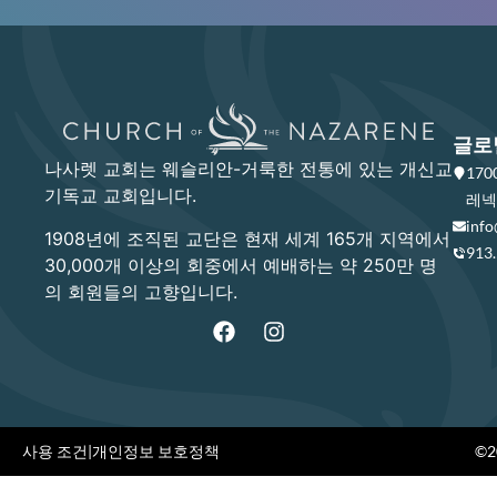
글로
나사렛 교회는 웨슬리안-거룩한 전통에 있는 개신교
17
기독교 교회입니다.
레넥사
info
1908년에 조직된 교단은 현재 세계 165개 지역에서
913
30,000개 이상의 회중에서 예배하는 약 250만 명
의 회원들의 고향입니다.
사용 조건
|
개인정보 보호정책
©20