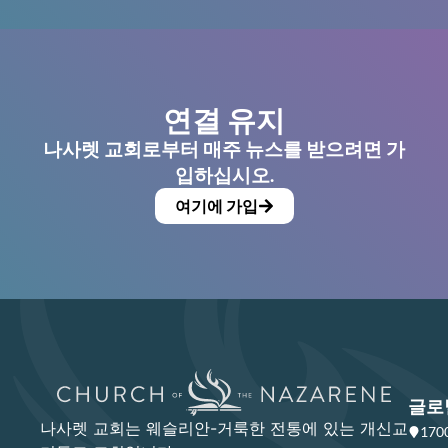
연결 유지
나사렛 교회로부터 매주 뉴스를 받으려면 가
입하십시오.
여기에 가입
글로
나사렛 교회는 웨슬리안-거룩한 전통에 있는 개신교
17