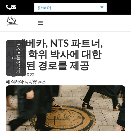
한국어
트레베카, NTS 파트너,
뉴
스
사역 학위 박사에 대한
로
돌
가속된 경로를 제공
아
가
기
10월 27, 2022
에 의하여:
나사렛 뉴스