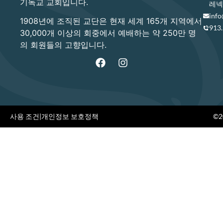
기독교 교회입니다.
레넥사
info
1908년에 조직된 교단은 현재 세계 165개 지역에서
913
30,000개 이상의 회중에서 예배하는 약 250만 명
의 회원들의 고향입니다.
사용 조건
|
개인정보 보호정책
©20