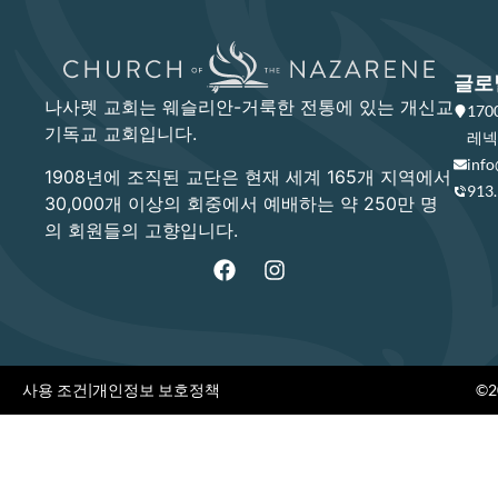
글로
나사렛 교회는 웨슬리안-거룩한 전통에 있는 개신교
17
기독교 교회입니다.
레넥사
info
1908년에 조직된 교단은 현재 세계 165개 지역에서
913
30,000개 이상의 회중에서 예배하는 약 250만 명
의 회원들의 고향입니다.
사용 조건
|
개인정보 보호정책
©20