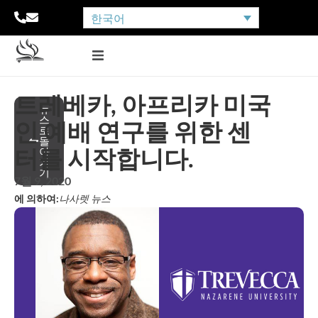
한국어
트레베카, 아프리카 미국
뉴
스
인 예배 연구를 위한 센
로
돌
터를 시작합니다.
아
가
기
7월 9, 2020
에 의하여:
나사렛 뉴스