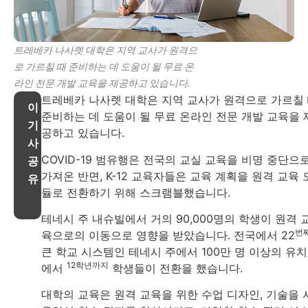
트레베카 나사렛 대학은 지역 교사가 원격으
로 가르칠 때 준비하는 데 도움이 될 무료 온
라인 전문 개발 교육을 제공하고 있습니다.
트레베카 나사렛 대학은 지역 교사가 원격으로 가르칠
이
준비하는 데 도움이 될 무료 온라인 전문 개발 교육을 
기
공하고 있습니다.
사
COVID-19 범유행은 전국의 교실 교육을 비명 중단으
공
가져온 반면, K-12 교육자들은 교육 계획을 원격 교육 
유
듈로 전환하기 위해 스크램블했습니다.
테네시 주 내슈빌에서 거의 90,000명의 학생이 원격 
번
육으로의 이동으로 영향을 받았습니다. 전국에서 22
큰 학교 시스템인 테네시 주에서 100만 명 이상의 유
12학년까지
에서
학생들이 전환을 했습니다.
대학의 교육은 원격 교육을 위한 수업 디자인, 기술을 