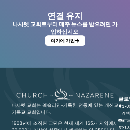
연결 유지
나사렛 교회로부터 매주 뉴스를 받으려면 가
입하십시오.
여기에 가입
글로
나사렛 교회는 웨슬리안-거룩한 전통에 있는 개신교
17
기독교 교회입니다.
레넥사
info
1908년에 조직된 교단은 현재 세계 165개 지역에서
913