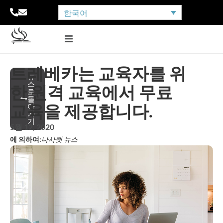
한국어
트레베카는 교육자를 위
뉴
스
한 원격 교육에서 무료
로
돌
교육을 제공합니다.
아
가
기
5월 12, 2020
에 의하여:
나사렛 뉴스