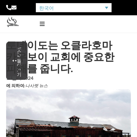
한국어
토네이도는 오클라호마
뉴
스
카우보이 교회에 중요한
로
돌
피해를 줍니다.
아
가
기
11월 7, 2024
에 의하여:
나사렛 뉴스