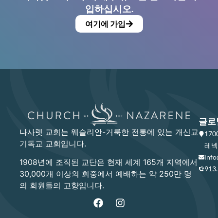
입하십시오.
여기에 가입
글로
나사렛 교회는 웨슬리안-거룩한 전통에 있는 개신교
17
기독교 교회입니다.
레넥사
info
1908년에 조직된 교단은 현재 세계 165개 지역에서
913
30,000개 이상의 회중에서 예배하는 약 250만 명
의 회원들의 고향입니다.