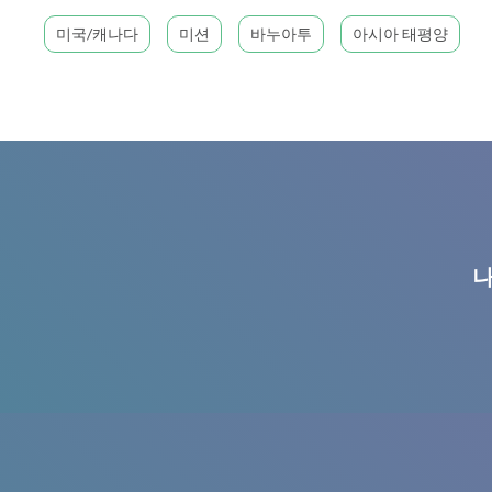
미국/캐나다
미션
바누아투
아시아 태평양
나