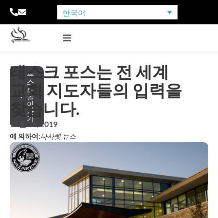
한국어
태스크 포스는 전 세계
뉴
스
교회 지도자들의 입력을
로
돌
찾습니다.
아
가
기
12월 16, 2019
에 의하여:
나사렛 뉴스