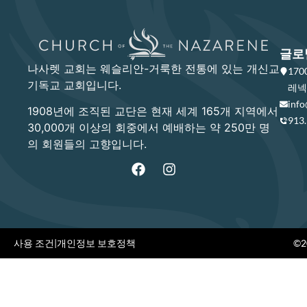
글로
나사렛 교회는 웨슬리안-거룩한 전통에 있는 개신교
17
기독교 교회입니다.
레넥사
info
1908년에 조직된 교단은 현재 세계 165개 지역에서
913
30,000개 이상의 회중에서 예배하는 약 250만 명
의 회원들의 고향입니다.
사용 조건
|
개인정보 보호정책
©20