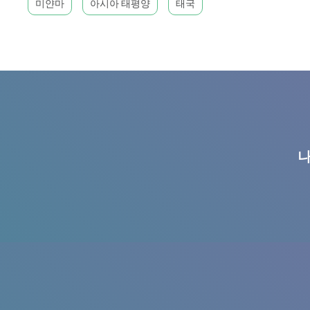
미얀마
아시아 태평양
태국
나