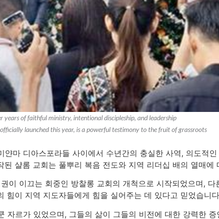
years of faithful ministry, intentional discipleship, and leadership
ially launched this year, is a powerful testimony to the fruit of grassroots
미얀마 디아스포라들 사이에서 수년간의 충실한 사역, 의도적인 
작된 샬롬 교회는 풀뿌리 복음 전도와 지역 리더십 배의 열매에 
밀 권이 이끄는 회중인 방찰롱 교회의 개척으로 시작되었으며, 다
의 힘이 지역 지도자들에게 힘을 실어주는 데 있다고 믿었습니다
쿤 자르가 있었으며, 그들의 삶이 그들의 비전에 대한 강력한 