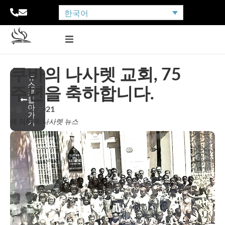
한국어
쿠바의 나사렛 교회, 75
뉴
스
주년을 축하합니다.
로
돌
아
6월 18, 2021
가
에 의하여:
나사렛 뉴스
기