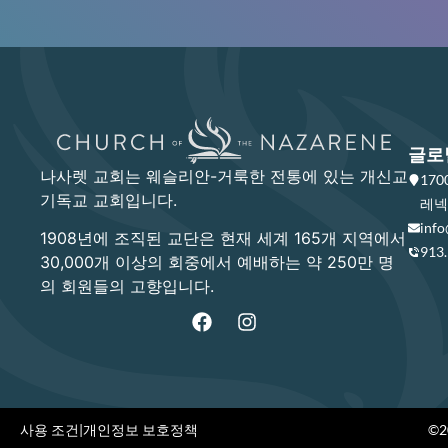
글로
나사렛 교회는 웨슬리안-거룩한 전통에 있는 개신교
17
기독교 교회입니다.
레넥사
info
1908년에 조직된 교단은 현재 세계 165개 지역에서
913
30,000개 이상의 회중에서 예배하는 약 250만 명
의 회원들의 고향입니다.
사용 조건
|
개인정보 보호정책
©20