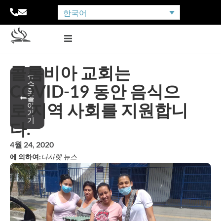
한국어
콜롬비아 교회는
뉴
스
COVID-19 동안 음식으
로
돌
로 지역 사회를 지원합니
아
가
기
다.
4월 24, 2020
에 의하여:
나사렛 뉴스