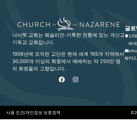
글로
나사렛 교회는 웨슬리안-거룩한 전통에 있는 개신교
17
기독교 교회입니다.
레넥사
info
1908년에 조직된 교단은 현재 세계 165개 지역에서
913
30,000개 이상의 회중에서 예배하는 약 250만 명
의 회원들의 고향입니다.
사용 조건
|
개인정보 보호정책
©20