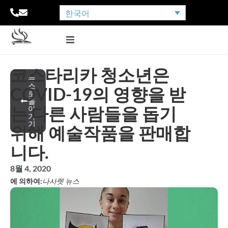
한국어
코스타리카 청소년은
뉴
스
COVID-19의 영향을 받
로
돌
는 다른 사람들을 돕기
아
가
기
위해 예술작품을 판매합
니다.
8월 4, 2020
에 의하여:
나사렛 뉴스