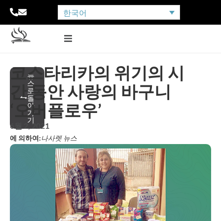
한국어
코스타리카의 위기의 시
뉴
스
간 동안 사랑의 바구니
로
돌
‘오버플로우’
아
가
기
6월 2, 2021
에 의하여:
나사렛 뉴스