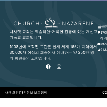
글로
나사렛 교회는 웨슬리안-거룩한 전통에 있는 개신교
17
기독교 교회입니다.
레넥사
info
1908년에 조직된 교단은 현재 세계 165개 지역에서
913
30,000개 이상의 회중에서 예배하는 약 250만 명
의 회원들의 고향입니다.
사용 조건
|
개인정보 보호정책
©20