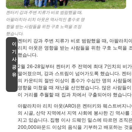
켄터키 강과 주변 지류가 비로 범람했을 때,
아팔라치아 리치 아웃은 역사적인 홍수로 영
향을 받는 사람들을 위한 구호 노력을 조정
했습니다.
켄터키 강과 주변 지류가 비로 범람했을 때, 아팔라치
이
리치 아웃은 영향을 받는 사람들을 위한 구호 노력을 
기
했습니다.
사
2월 26-28일부터 켄터키 주 전역에 최대 7인치의 비가
공
떨어졌으며, 강과 스트림이 넘어가도록 했습니다. 켄터
유
의 카운티의 절반 이상이 홍수가 수십만 명의 사람들
영향을 미쳤을 때 재난을 선언했습니다. 많은 사람들이
이 거리를 추월할 때 집과 차에서 구출되어야 했습니다
아팔라치아 리치 아웃(ARO)은 켄터키와 웨스트버지니
의 시골, 산악 지역에서 지역 사회에 봉사한 긴 역사를
지고 있습니다. 집행 이사 드웨인 밀스에 따르면 조직
200,000파운드 이상의 음식을 기부하고 배포하는 것