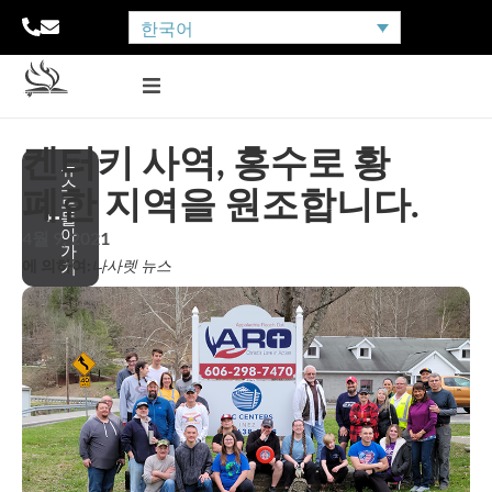
한국어
켄터키 사역, 홍수로 황
뉴
스
폐한 지역을 원조합니다.
로
돌
아
4월 9, 2021
가
에 의하여:
나사렛 뉴스
기