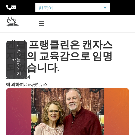
한국어
켄달 프랭클린은 캔자스
뉴
스
지역의 교육감으로 임명
로
돌
되었습니다.
아
가
기
2월 2, 2024
에 의하여:
나사렛 뉴스