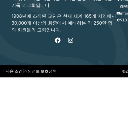
기독교 교회입니다.
레넥사
info
1908년에 조직된 교단은 현재 세계 165개 지역에서
913
30,000개 이상의 회중에서 예배하는 약 250만 명
의 회원들의 고향입니다.
사용 조건
|
개인정보 보호정책
©20