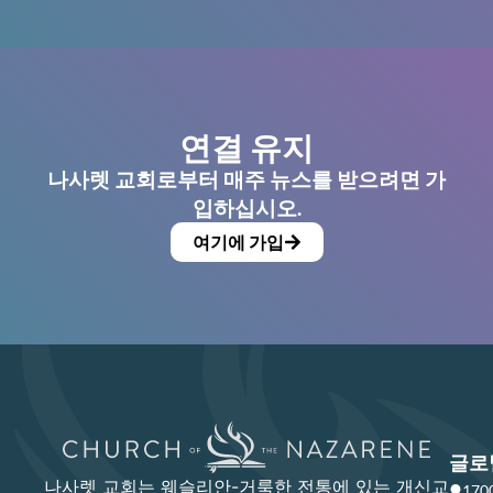
연결 유지
나사렛 교회로부터 매주 뉴스를 받으려면 가
입하십시오.
여기에 가입
글로
나사렛 교회는 웨슬리안-거룩한 전통에 있는 개신교
17