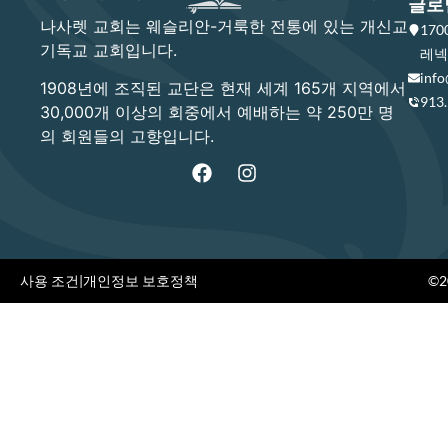
글로
나사렛 교회는 웨슬리안-거룩한 전통에 있는 개신교
17
기독교 교회입니다.
레넥사
info
1908년에 조직된 교단은 현재 세계 165개 지역에서
913
30,000개 이상의 회중에서 예배하는 약 250만 명
의 회원들의 고향입니다.
사용 조건
|
개인정보 보호정책
©20