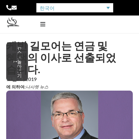
한국어
케빈 길모어는 연금 및
뉴
스
혜택의 이사로 선출되었
로
돌
습니다.
아
가
기
11월 14, 2019
에 의하여:
나사렛 뉴스