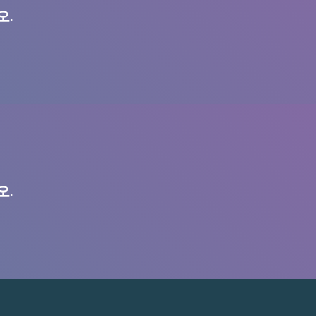
오.
오.