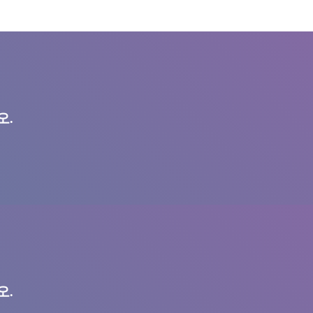
오.
오.