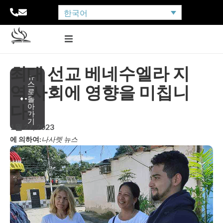
한국어
최대 선교 베네수엘라 지
뉴
스
역 사회에 영향을 미칩니
로
돌
다.
아
가
기
1월 27, 2023
에 의하여:
나사렛 뉴스