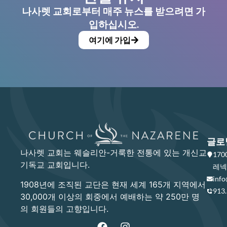
나사렛 교회로부터 매주 뉴스를 받으려면 가
입하십시오.
여기에 가입
글로
나사렛 교회는 웨슬리안-거룩한 전통에 있는 개신교
17
기독교 교회입니다.
레넥사
info
1908년에 조직된 교단은 현재 세계 165개 지역에서
913
30,000개 이상의 회중에서 예배하는 약 250만 명
의 회원들의 고향입니다.