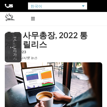
한국어
총무 사무총장, 2022 통
뉴
스
계를 릴리스
로
돌
아
1월 25, 2023
가
에 의하여:
나사렛 뉴스
기