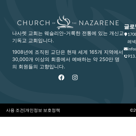
글로
나사렛 교회는 웨슬리안-거룩한 전통에 있는 개신교
17
기독교 교회입니다.
레넥사
info
1908년에 조직된 교단은 현재 세계 165개 지역에서
913
30,000개 이상의 회중에서 예배하는 약 250만 명
의 회원들의 고향입니다.
사용 조건
|
개인정보 보호정책
©20