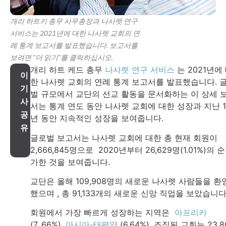
개리 하트키 총무 사무총장과 나사렛 연구
서비스는 2021년에 대한 나사렛 교회의 연
례 통계 보고서를 발표했습니다. 보고서를
보려면 "더 읽기"를 클릭하십시오.
개리 하트 케드 총무
나사렛 연구 서비스
는 2021년에
이
한 나사렛 교회의 연례 통계 보고서를 발표했습니다. 
기
벌 규모에서 교단의 선교 활동을 문서화하는 이 상세 
사
서는 통계 연도 동안 나사렛 교회에 대한 성장과 지난 1
공
년 동안 지속적인 성장을 보여줍니다.
유
글로벌 보고서는 나사렛 교회에 대한 총 현재 회원이
2,666,845명으로 2020년부터 26,629명(1.01%)의 순
가한 것을 보여줍니다.
교단은 올해 109,908명의 새로운 나사렛 사람들을 환
했으며 , 총 91,133개의 새로운 신앙 직업을 보았습니다
회원에서 가장 빠르게 성장하는 지역은
아프리카
(7. 66%),
아시아-태평양
(6.64%). 조직된 교회는 23,8