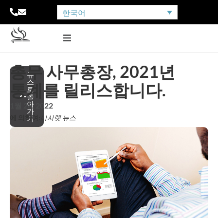
한국어
총무 사무총장, 2021년
뉴
스
통계를 릴리스합니다.
로
돌
아
1월 28, 2022
가
에 의하여:
나사렛 뉴스
기