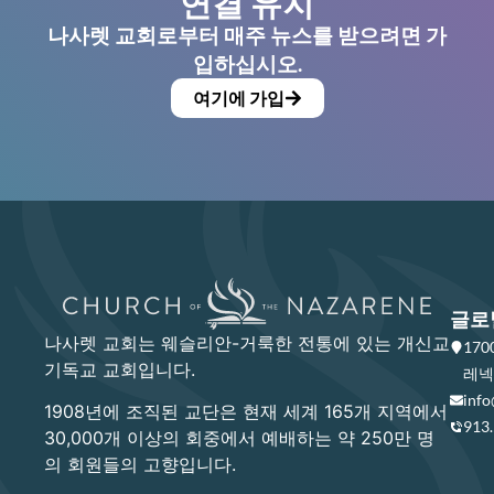
연결 유지
나사렛 교회로부터 매주 뉴스를 받으려면 가
입하십시오.
여기에 가입
글로
나사렛 교회는 웨슬리안-거룩한 전통에 있는 개신교
17
기독교 교회입니다.
레넥사
info
1908년에 조직된 교단은 현재 세계 165개 지역에서
913
30,000개 이상의 회중에서 예배하는 약 250만 명
의 회원들의 고향입니다.