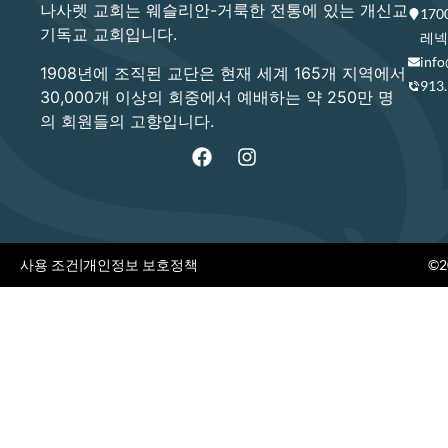
나사렛 교회는 웨슬리안-거룩한 전통에 있는 개신교
17
기독교 교회입니다.
레넥사
info
1908년에 조직된 교단은 현재 세계 165개 지역에서
913
30,000개 이상의 회중에서 예배하는 약 250만 명
의 회원들의 고향입니다.
사용 조건
|
개인정보 보호정책
©20