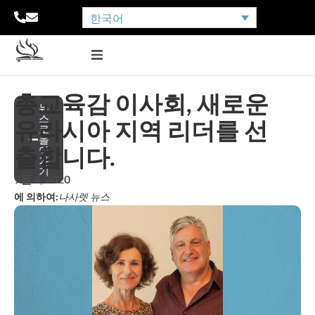
한국어
총교육감 이사회, 새로운
뉴
스
유라시아 지역 리더를 선
로
돌
출합니다.
아
가
기
9월 8, 2020
에 의하여:
나사렛 뉴스