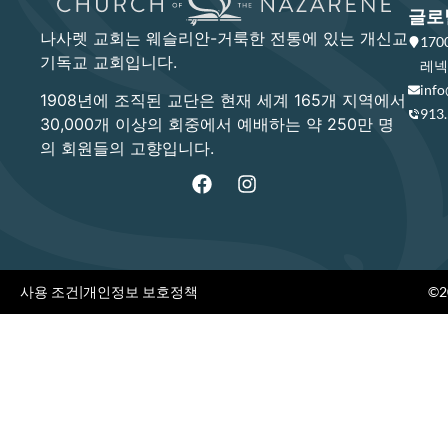
글로
나사렛 교회는 웨슬리안-거룩한 전통에 있는 개신교
17
기독교 교회입니다.
레넥사
info
1908년에 조직된 교단은 현재 세계 165개 지역에서
913
30,000개 이상의 회중에서 예배하는 약 250만 명
의 회원들의 고향입니다.
사용 조건
|
개인정보 보호정책
©20