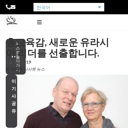
한국어
총교육감, 새로운 유라시
뉴
스
아 리더를 선출합니다.
로
돌
아
7월 10, 2019
가
에 의하여:
나사렛 뉴스
기
이
기
사
공
유