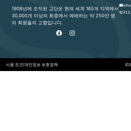
info
1908년에 조직된 교단은 현재 세계 165개 지역에서
913
30,000개 이상의 회중에서 예배하는 약 250만 명
의 회원들의 고향입니다.
사용 조건
|
개인정보 보호정책
©20