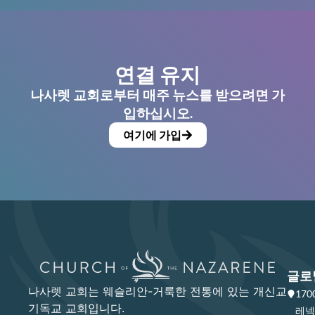
연결 유지
나사렛 교회로부터 매주 뉴스를 받으려면 가
입하십시오.
여기에 가입
글로
나사렛 교회는 웨슬리안-거룩한 전통에 있는 개신교
17
기독교 교회입니다.
레넥사