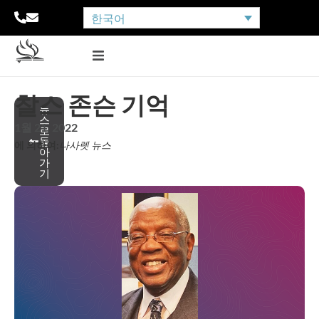
한국어
찰스 존슨 기억
뉴
스
1월 21, 2022
로
돌
에 의하여:
나사렛 뉴스
아
가
기