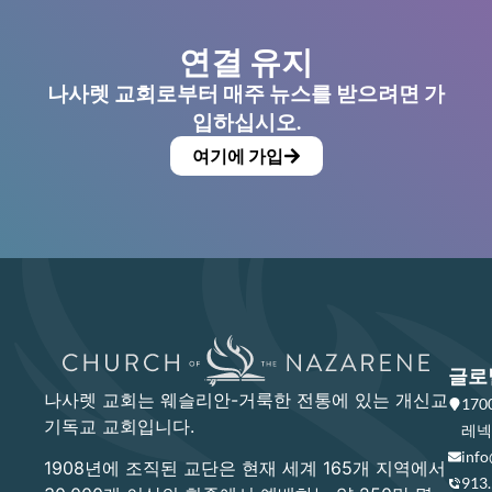
연결 유지
나사렛 교회로부터 매주 뉴스를 받으려면 가
입하십시오.
여기에 가입
글로
나사렛 교회는 웨슬리안-거룩한 전통에 있는 개신교
17
기독교 교회입니다.
레넥사
info
1908년에 조직된 교단은 현재 세계 165개 지역에서
913