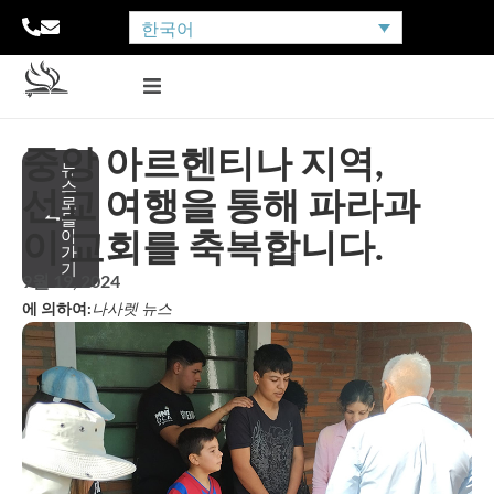
한국어
중앙 아르헨티나 지역,
뉴
스
선교 여행을 통해 파라과
로
돌
이 교회를 축복합니다.
아
가
기
9월 19, 2024
에 의하여:
나사렛 뉴스