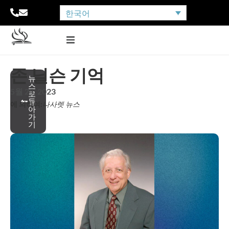
한국어
존 닐슨 기억
뉴
스
5월 25, 2023
로
돌
에 의하여:
나사렛 뉴스
아
가
기