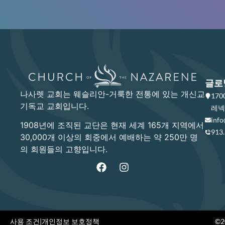
글로
나사렛 교회는 웨슬리안-거룩한 전통에 있는 개신교
17
기독교 교회입니다.
레넥사
info
1908년에 조직된 교단은 현재 세계 165개 지역에서
913
30,000개 이상의 회중에서 예배하는 약 250만 명
의 회원들의 고향입니다.
사용 조건
|
개인정보 보호정책
©20