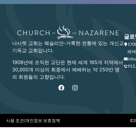
글로
나사렛 교회는 웨슬리안-거룩한 전통에 있는 개신교
17
기독교 교회입니다.
레넥사
info
1908년에 조직된 교단은 현재 세계 165개 지역에서
913
30,000개 이상의 회중에서 예배하는 약 250만 명
의 회원들의 고향입니다.
사용 조건
|
개인정보 보호정책
©20