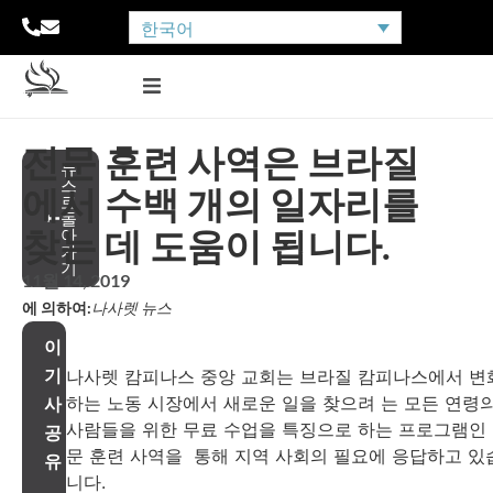
한국어
전문 훈련 사역은 브라질
뉴
스
에서 수백 개의 일자리를
로
돌
찾는 데 도움이 됩니다.
아
가
기
11월 14, 2019
에 의하여:
나사렛 뉴스
이
기
나사렛 캄피나스 중앙 교회는 브라질 캄피나스에서 변
하는 노동 시장에서 새로운 일을 찾으려 는 모든 연령
사
사람들을 위한 무료 수업을 특징으로 하는 프로그램인
공
문 훈련 사역을 통해 지역 사회의 필요에 응답하고 있
유
니다.