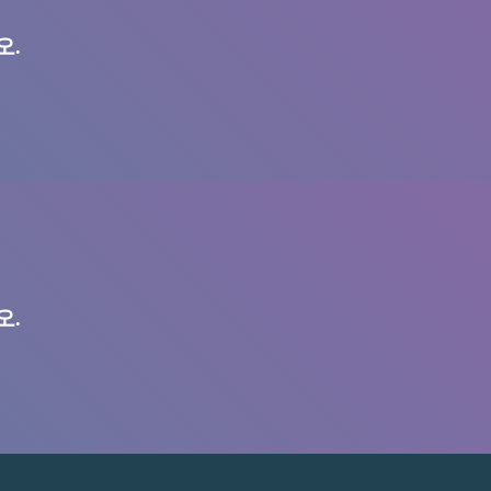
오.
오.