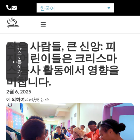
한국어
작은 사람들, 큰 신앙: 피
뉴
스
지 어린이들은 크리스마
로
돌
스 봉사 활동에서 영향을
아
가
기
미칩니다.
2월 6, 2025
에 의하여:
나사렛 뉴스