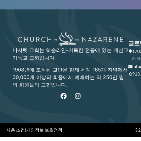
글로
나사렛 교회는 웨슬리안-거룩한 전통에 있는 개신교
17
기독교 교회입니다.
레넥사
info
1908년에 조직된 교단은 현재 세계 165개 지역에서
913
30,000개 이상의 회중에서 예배하는 약 250만 명
의 회원들의 고향입니다.
사용 조건
|
개인정보 보호정책
©20