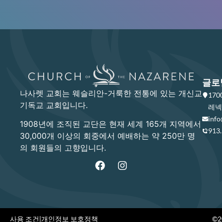
글로
나사렛 교회는 웨슬리안-거룩한 전통에 있는 개신교
17
기독교 교회입니다.
레넥사
info
1908년에 조직된 교단은 현재 세계 165개 지역에서
913
30,000개 이상의 회중에서 예배하는 약 250만 명
의 회원들의 고향입니다.
사용 조건
|
개인정보 보호정책
©20