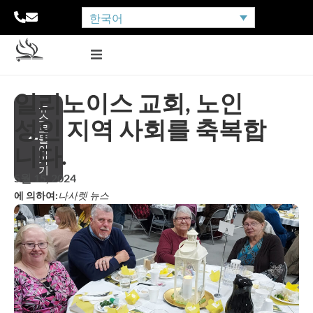
한국어
일리노이스 교회, 노인
뉴
스
성인 지역 사회를 축복합
로
돌
니다.
아
가
기
5월 15, 2024
에 의하여:
나사렛 뉴스