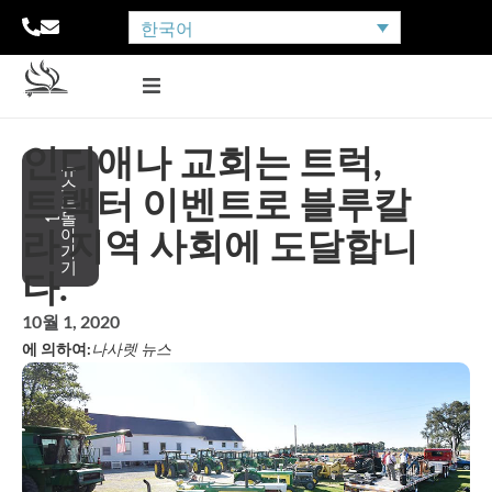
한국어
인디애나 교회는 트럭,
뉴
스
트랙터 이벤트로 블루칼
로
돌
라 지역 사회에 도달합니
아
가
기
다.
10월 1, 2020
에 의하여:
나사렛 뉴스