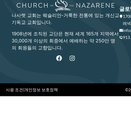
글로
나사렛 교회는 웨슬리안-거룩한 전통에 있는 개신교
17
기독교 교회입니다.
레넥사
info
1908년에 조직된 교단은 현재 세계 165개 지역에서
913
30,000개 이상의 회중에서 예배하는 약 250만 명
의 회원들의 고향입니다.
사용 조건
|
개인정보 보호정책
©20