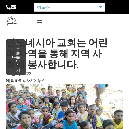
한국어
인도네시아 교회는 어린
뉴
스
이 사역을 통해 지역 사
로
돌
회에 봉사합니다.
아
가
기
10월 5, 2023
에 의하여:
나사렛 뉴스