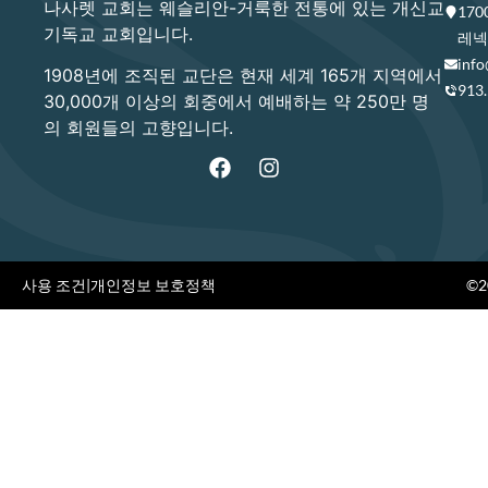
나사렛 교회는 웨슬리안-거룩한 전통에 있는 개신교
17
기독교 교회입니다.
레넥사
info
1908년에 조직된 교단은 현재 세계 165개 지역에서
913
30,000개 이상의 회중에서 예배하는 약 250만 명
의 회원들의 고향입니다.
사용 조건
|
개인정보 보호정책
©20