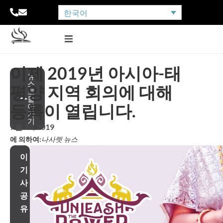
한국어
이제 2019년 아시아-태
뉴
스
평양 지역 회의에 대해
로
돌
등록이 열립니다.
아
가
기
7월 10, 2019
에 의하여:
나사렛 뉴스
이
기
사
공
유