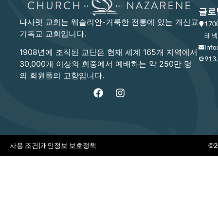
글로
나사렛 교회는 웨슬리안-거룩한 전통에 있는 개신교
17
기독교 교회입니다.
레넥사
info
1908년에 조직된 교단은 현재 세계 165개 지역에서
913
30,000개 이상의 회중에서 예배하는 약 250만 명
의 회원들의 고향입니다.
사용 조건
|
개인정보 보호정책
©20