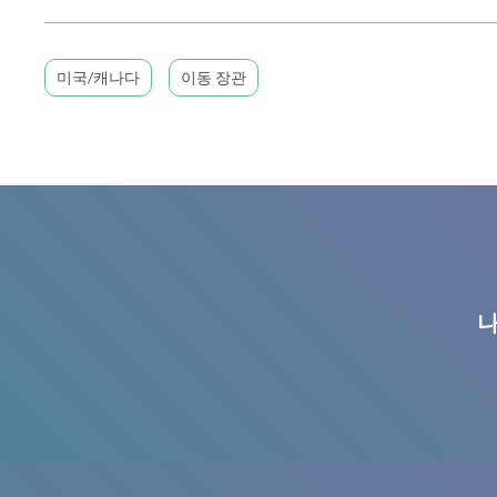
미국/캐나다
이동 장관
나