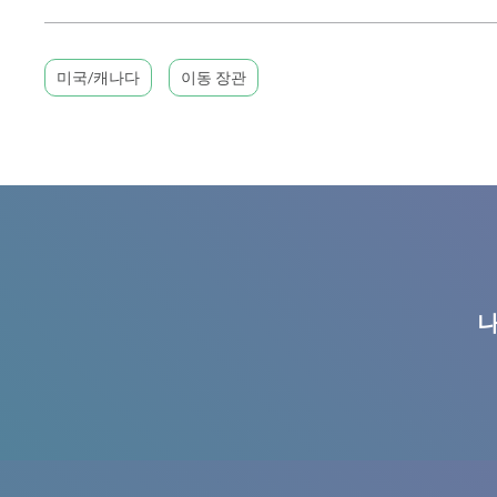
미국/캐나다
이동 장관
나