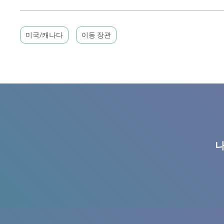
미국/캐나다
이동 장관
나