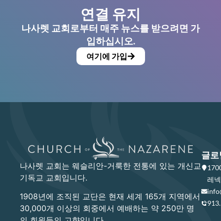
연결 유지
나사렛 교회로부터 매주 뉴스를 받으려면 가
입하십시오.
여기에 가입
글로
나사렛 교회는 웨슬리안-거룩한 전통에 있는 개신교
17
기독교 교회입니다.
레넥사
info
1908년에 조직된 교단은 현재 세계 165개 지역에서
913
30,000개 이상의 회중에서 예배하는 약 250만 명
의 회원들의 고향입니다.