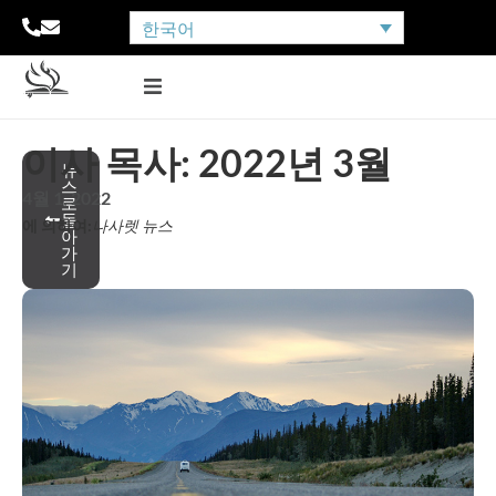
한국어
이사 목사: 2022년 3월
뉴
스
4월 1, 2022
로
돌
에 의하여:
나사렛 뉴스
아
가
기