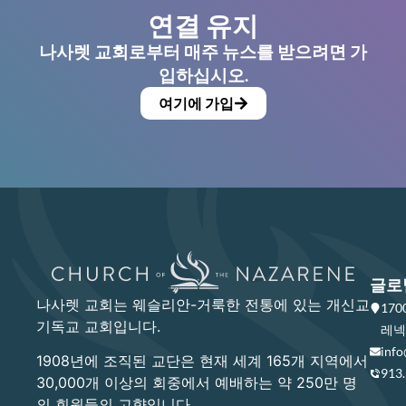
연결 유지
나사렛 교회로부터 매주 뉴스를 받으려면 가
입하십시오.
여기에 가입
글로
나사렛 교회는 웨슬리안-거룩한 전통에 있는 개신교
17
기독교 교회입니다.
레넥사
info
1908년에 조직된 교단은 현재 세계 165개 지역에서
913
30,000개 이상의 회중에서 예배하는 약 250만 명
의 회원들의 고향입니다.