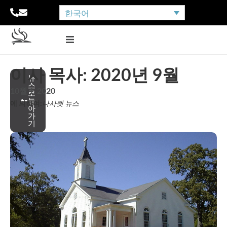
한국어
이사 목사: 2020년 9월
뉴
스
10월 1, 2020
로
돌
에 의하여:
나사렛 뉴스
아
가
기