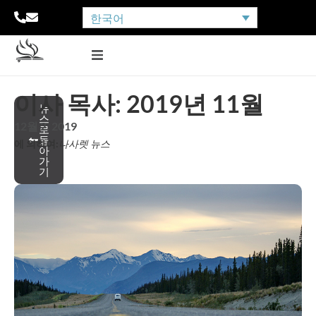
한국어
이사 목사: 2019년 11월
뉴
스
12월 2, 2019
로
돌
에 의하여:
나사렛 뉴스
아
가
기