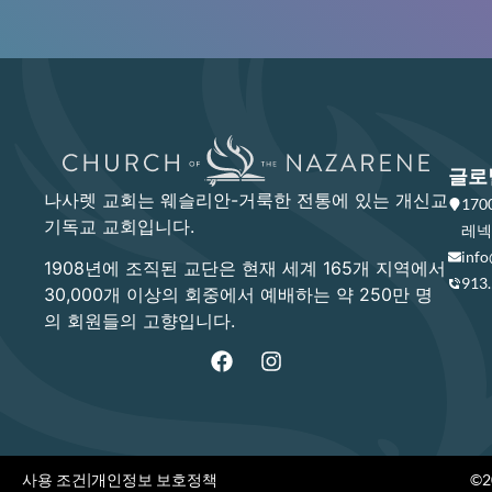
글로
나사렛 교회는 웨슬리안-거룩한 전통에 있는 개신교
17
기독교 교회입니다.
레넥사
info
1908년에 조직된 교단은 현재 세계 165개 지역에서
913
30,000개 이상의 회중에서 예배하는 약 250만 명
의 회원들의 고향입니다.
사용 조건
|
개인정보 보호정책
©20