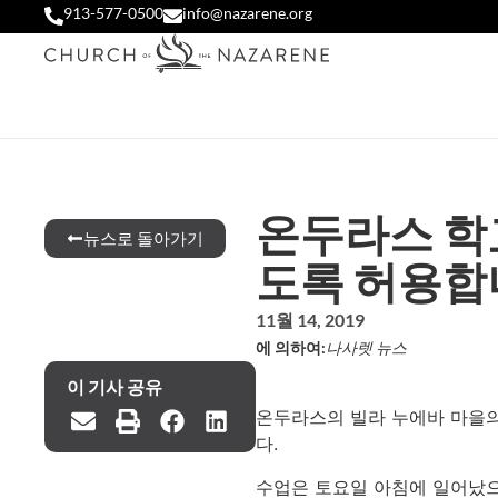
913-577-0500
info@nazarene.org
온두라스 학교
뉴스로 돌아가기
도록 허용합
11월 14, 2019
에 의하여:
나사렛 뉴스
이 기사 공유
온두라스의 빌라 누에바 마을의
다.
수업은 토요일 아침에 일어났으