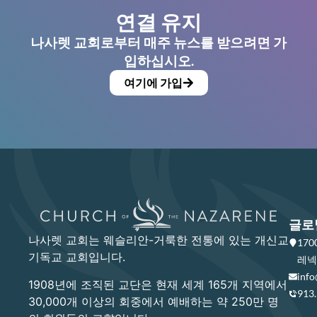
연결 유지
나사렛 교회로부터 매주 뉴스를 받으려면 가
입하십시오.
여기에 가입
글로
나사렛 교회는 웨슬리안-거룩한 전통에 있는 개신교
17
기독교 교회입니다.
레넥사
info
1908년에 조직된 교단은 현재 세계 165개 지역에서
913
30,000개 이상의 회중에서 예배하는 약 250만 명