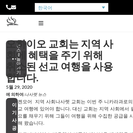
한국어
오하이오 교회는 지역 사
뉴
스
회에 혜택을 주기 위해
로
돌
취소된 선교 여행을 사용
아
가
기
합니다.
5월 29, 2020
에 의하여:
나사렛 뉴스
켄모어 지역 사회나사렛 교회는 이번 주 니카라과로의
이
교 여행에 있어야 합니다. 대신 교회는 지역 사회에서 
기
요를 채우기 위해 그들이 여행을 위해 수집한 공급을 
사
해 왔습니다.
공