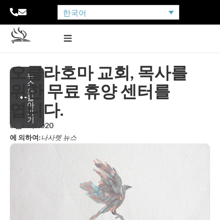
한국어
오클라호마 교회, 목사를
뉴
스
위한 무료 휴양 센터를
로
돌
엽니다.
아
가
기
8월 27, 2020
에 의하여:
나사렛 뉴스