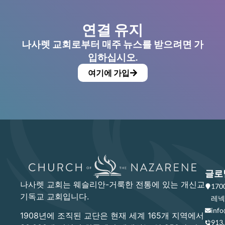
연결 유지
나사렛 교회로부터 매주 뉴스를 받으려면 가
입하십시오.
여기에 가입
글로
나사렛 교회는 웨슬리안-거룩한 전통에 있는 개신교
17
기독교 교회입니다.
레넥사
info
1908년에 조직된 교단은 현재 세계 165개 지역에서
913