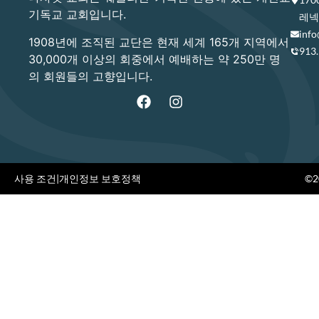
기독교 교회입니다.
레넥사
info
1908년에 조직된 교단은 현재 세계 165개 지역에서
913
30,000개 이상의 회중에서 예배하는 약 250만 명
의 회원들의 고향입니다.
사용 조건
|
개인정보 보호정책
©20