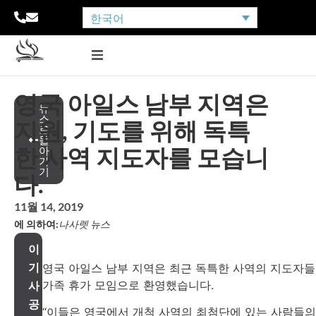
한국어
영국 아일스 남부 지역은
뉴
스
지원, 기도를 위해 독특
로
돌
한 사역 지도자를 모습니
아
가
기
다.
11월 14, 2019
에 의하여:
나사렛 뉴스
이
기
영국 아일스 남부 지역은 최근 독특한 사역의 지도자
가족 휴가 모임으로 환영했습니다.
사
공
“이들은 영국에서 개척 사역의 최첨단에 있는 사람들의