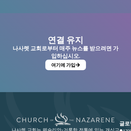
연결 유지
나사렛 교회로부터 매주 뉴스를 받으려면 가
입하십시오.
여기에 가입
글로
나사렛 교회는 웨슬리안-거룩한 전통에 있는 개신교
17