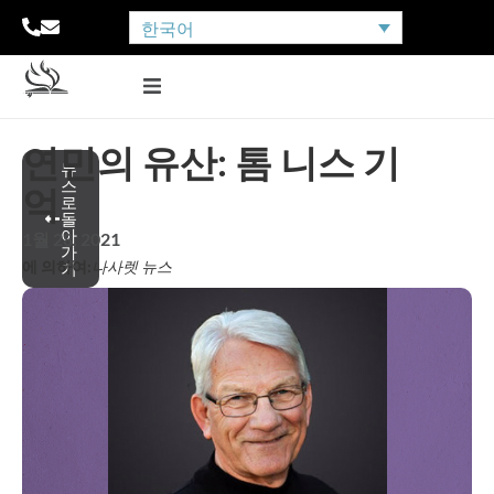
한국어
연민의 유산: 톰 니스 기
뉴
스
억
로
돌
아
1월 28, 2021
가
에 의하여:
나사렛 뉴스
기