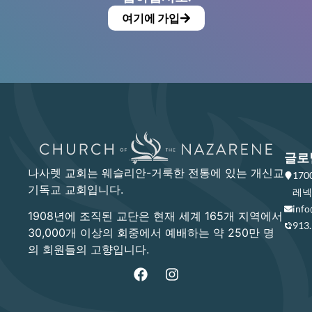
여기에 가입
글로
나사렛 교회는 웨슬리안-거룩한 전통에 있는 개신교
17
기독교 교회입니다.
레넥사
info
1908년에 조직된 교단은 현재 세계 165개 지역에서
913
30,000개 이상의 회중에서 예배하는 약 250만 명
의 회원들의 고향입니다.