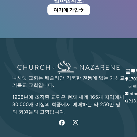
입하십시오.
여기에 가입
글로
나사렛 교회는 웨슬리안-거룩한 전통에 있는 개신교
17
기독교 교회입니다.
레넥사
info
1908년에 조직된 교단은 현재 세계 165개 지역에서
913
30,000개 이상의 회중에서 예배하는 약 250만 명
의 회원들의 고향입니다.