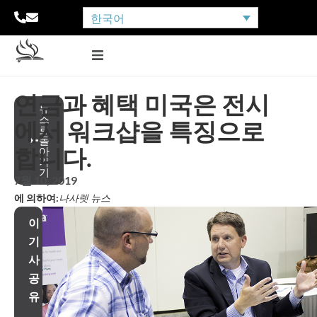
한국어
연금과 혜택 미국은 전시
뉴
스
에서 워크샵을 특징으로
로
돌
합니다.
아
가
기
7월 10, 2019
에 의하여:
나사렛 뉴스
이
기
사
공
유