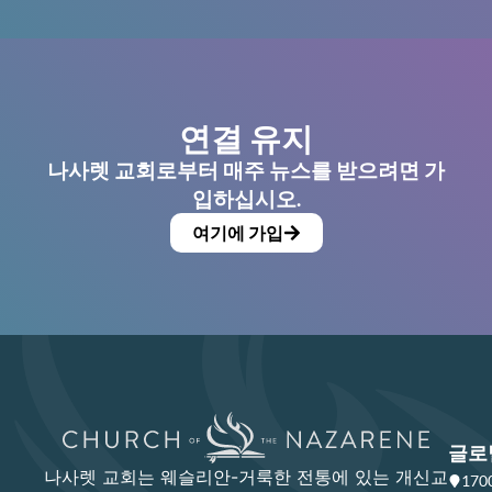
연결 유지
나사렛 교회로부터 매주 뉴스를 받으려면 가
입하십시오.
여기에 가입
글로
나사렛 교회는 웨슬리안-거룩한 전통에 있는 개신교
17