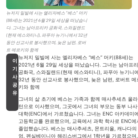
뉴저지 밀빌에 사는 엘리자베스 “베스” 머키
(88세)는 2021년 6월 29일 세상을 떠났습니
다. 그녀는 남아프리카 공화국, 스와질랜드
(현재 에스와티니), 파푸아 뉴기니에서 32년
동안 선교사로 봉사했으며, 늦은 남편, 로버
트 메르키와 함께
뉴저지 밀빌에 사는 엘리자베스 “베스” 머키(88세)는
이
2021년 6월 29일 세상을 떠났습니다. 그녀는 남아프
기
공화국, 스와질랜드(현재 에스와티니), 파푸아 뉴기니
사
32년 동안 선교사로 봉사했으며, 늦은 남편, 로버트 메
공
키와 함께
유
그녀의 삶 초기에 베스는 가족과 함께 매사추세츠 울
턴으로 이사했으며, 그곳에서 그녀의 부모는 동부 나
대학(ENC)에서 가르쳤습니다. 그녀는 ENC 아카데미
고등학교를 완료했으며, 교육에서 과학 학사로 ENC에
졸업했습니다. 베스는 매사추세츠, 몬트리올, 캐나다의
엄, 펜실베이니아 해리스버그에서 1학년을 가르쳤으며,