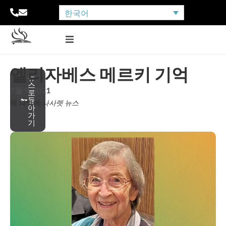
한국어
엘리자베스 메르키 기억
뉴
스
7월 9, 2021
로
돌
에 의하여:
나사렛 뉴스
아
가
기