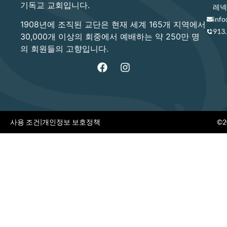
기독교 교회입니다.
레넥사
info
1908년에 조직된 교단은 현재 세계 165개 지역에서
913
30,000개 이상의 회중에서 예배하는 약 250만 명
의 회원들의 고향입니다.
사용 조건
|
개인정보 보호정책
©20