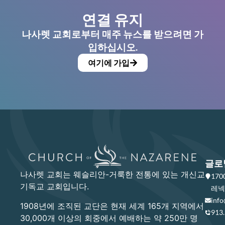
연결 유지
나사렛 교회로부터 매주 뉴스를 받으려면 가
입하십시오.
여기에 가입
글로
나사렛 교회는 웨슬리안-거룩한 전통에 있는 개신교
17
기독교 교회입니다.
레넥사
info
1908년에 조직된 교단은 현재 세계 165개 지역에서
913
30,000개 이상의 회중에서 예배하는 약 250만 명