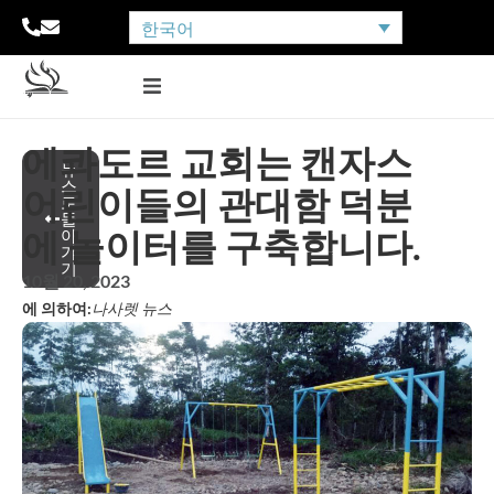
한국어
에콰도르 교회는 캔자스
뉴
스
어린이들의 관대함 덕분
로
돌
에 놀이터를 구축합니다.
아
가
기
10월 20, 2023
에 의하여:
나사렛 뉴스