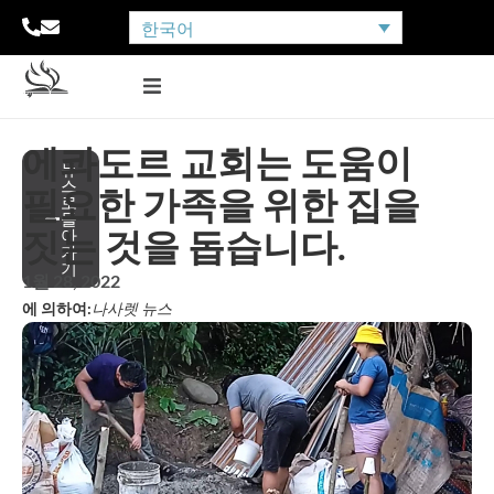
한국어
에콰도르 교회는 도움이
뉴
스
필요한 가족을 위한 집을
로
돌
짓는 것을 돕습니다.
아
가
기
1월 28, 2022
에 의하여:
나사렛 뉴스