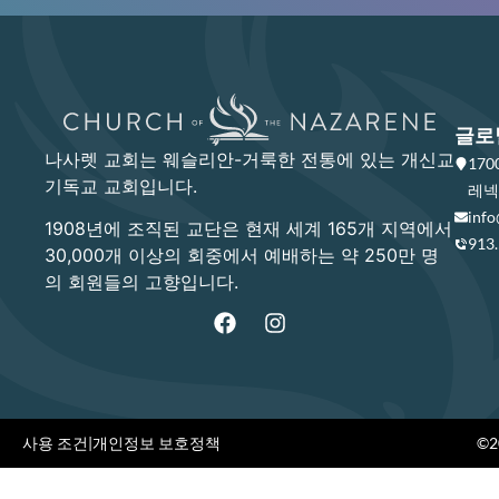
글로
나사렛 교회는 웨슬리안-거룩한 전통에 있는 개신교
17
기독교 교회입니다.
레넥사
info
1908년에 조직된 교단은 현재 세계 165개 지역에서
913
30,000개 이상의 회중에서 예배하는 약 250만 명
의 회원들의 고향입니다.
사용 조건
|
개인정보 보호정책
©20